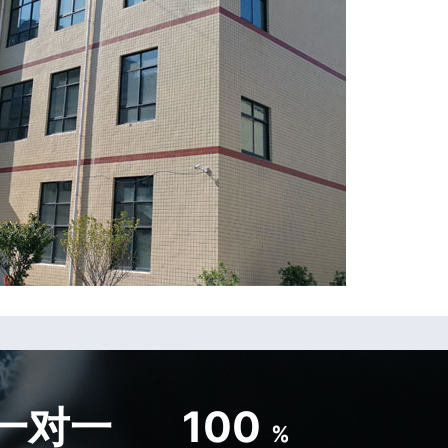
一对一
100
%