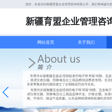
您好，欢迎访问新疆育盟企业管理咨询有限公司，我们将竭诚为
新疆育盟企业管理咨
网站首页
关于我们