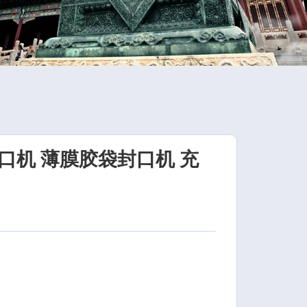
口机 薄膜胶袋封口机 充