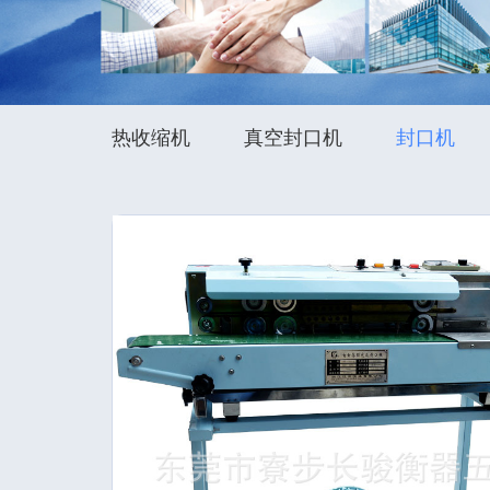
热收缩机
真空封口机
封口机