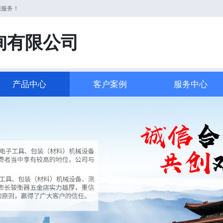
您服务！
询有限公司
产品中心
客户案例
服务中心