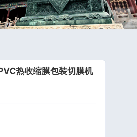
 PVC热收缩膜包装切膜机