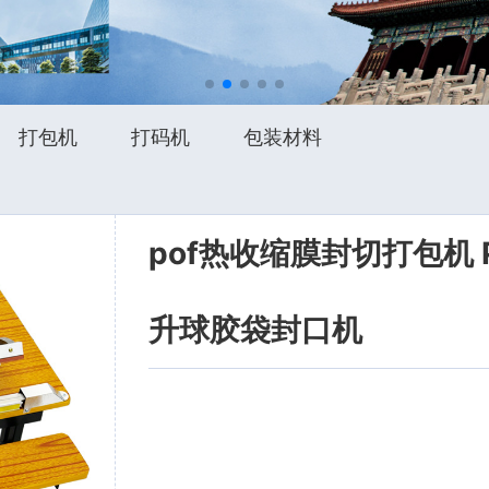
打包机
打码机
包装材料
pof热收缩膜封切打包机
升球胶袋封口机