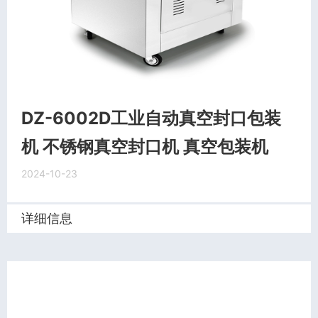
DZ-6002D工业自动真空封口包装
机 不锈钢真空封口机 真空包装机
2024-10-23
详细信息