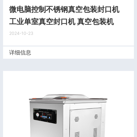
微电脑控制不锈钢真空包装封口机
工业单室真空封口机 真空包装机
2024-10-23
详细信息