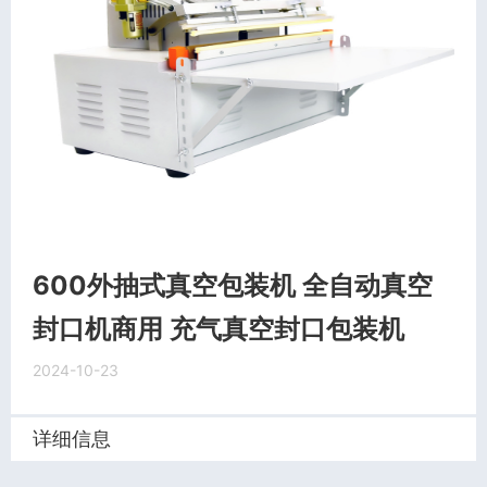
600外抽式真空包装机 全自动真空
封口机商用 充气真空封口包装机
2024-10-23
详细信息