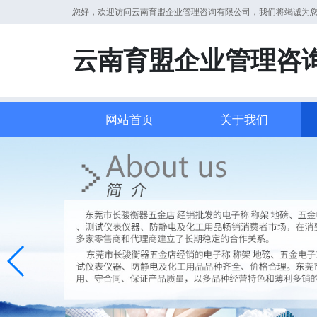
您好，欢迎访问云南育盟企业管理咨询有限公司，我们将竭诚为
云南育盟企业管理咨
网站首页
关于我们