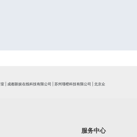
作室
|
成都新娱在线科技有限公司
|
苏州瑾橙科技有限公司
|
北京众
服务中心