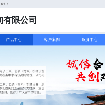
您服务！
询有限公司
产品中心
客户案例
服务中心