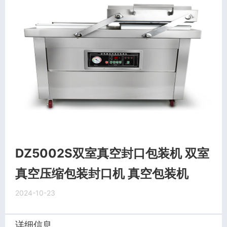
DZ5002S双室真空封口包装机 双室
真空压缩包装封口机 真空包装机
2024-10-23
详细信息