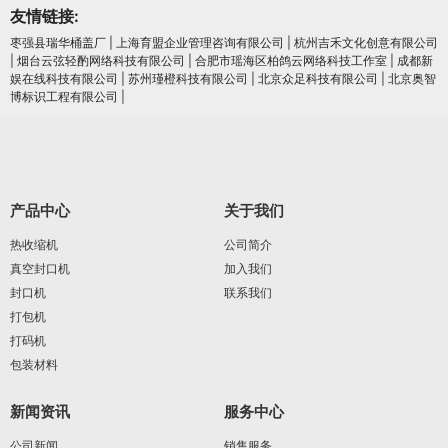
友情链接:
枣强县瑞华桶盖厂
|
上海育盟企业管理咨询有限公司
|
杭州吉禾文化创意有限公司
|
烟台云弦轻酌网络科技有限公司
|
合肥市瑶海区柏鸽云网络科技工作室
|
成都新
娱在线科技有限公司
|
苏州瑾橙科技有限公司
|
北京众足科技有限公司
|
北京奥智
博标识工程有限公司
|
产品中心
关于我们
热收缩机
公司简介
真空封口机
加入我们
封口机
联系我们
打包机
打码机
包装材料
新闻资讯
服务中心
公司新闻
销售服务